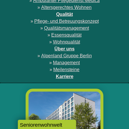
»
Ambulanter Pflegedienst Medica
»
Altersgerechtes Wohnen
Qualität
»
Pflege- und Betreuungskonzept
»
Qualitätsmanagement
»
Essensqualität
»
Wohnqualität
Über uns
»
Alpenland Gruppe Berlin
»
Management
»
Meilensteine
Karriere
Seniorenwohnwelt