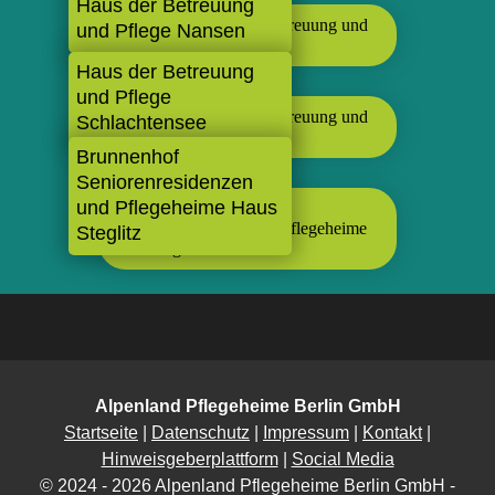
Haus der Betreuung
und Pflege Nansen
Haus der Betreuung
und Pflege
Schlachtensee
Brunnenhof
Seniorenresidenzen
und Pflegeheime Haus
Steglitz
Alpenland Pflegeheime Berlin GmbH
Startseite
|
Datenschutz
|
Impressum
|
Kontakt
|
Hinweisgeberplattform
|
Social Media
© 2024 - 2026 Alpenland Pflegeheime Berlin GmbH -