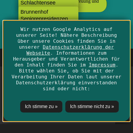
Schlachtensee
Brunnenhof
Seniorenresidenzen
und Pflegeheime Haus
Wir nutzen Google Analytics auf
Steglitz
unserer Seite! Nähere Beschreibung
über unsere Cookies finden Sie in
unserer
Datenschutzerklärung der
Webseite
. Informationen zum
Herausgeber und Verantwortlichen für
den Inhalt finden Sie im
Impressum
.
Bitte wählen Sie, ob Sie mit der
Verarbeitung Ihrer Daten laut unserer
Alpenland Pflegeheime Berlin GmbH
Datenschutzerklärung einverstanden
Startseite
|
Datenschutz
|
Impressum
|
Kontakt
|
sind oder nicht:
Hinweisgeberplattform
|
Social Media
© 2024 - 2026 Alpenland Pflegeheime Berlin GmbH -
Alle Rechte vorbehalten
designed by future-set mediadesign