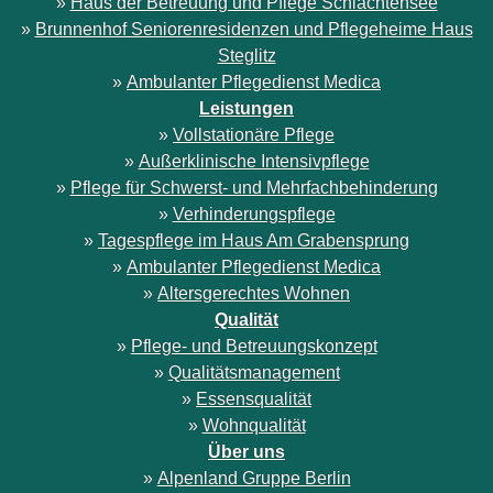
»
Haus der Betreuung und Pflege Schlachtensee
»
Brunnenhof Seniorenresidenzen und Pflegeheime Haus
Steglitz
»
Ambulanter Pflegedienst Medica
Leistungen
»
Vollstationäre Pflege
»
Außerklinische Intensivpflege
»
Pflege für Schwerst- und Mehrfachbehinderung
»
Verhinderungspflege
»
Tagespflege im Haus Am Grabensprung
»
Ambulanter Pflegedienst Medica
»
Altersgerechtes Wohnen
Qualität
»
Pflege- und Betreuungskonzept
»
Qualitätsmanagement
»
Essensqualität
»
Wohnqualität
Über uns
»
Alpenland Gruppe Berlin