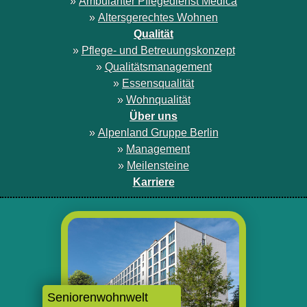
»
Ambulanter Pflegedienst Medica
»
Altersgerechtes Wohnen
Qualität
»
Pflege- und Betreuungskonzept
»
Qualitätsmanagement
»
Essensqualität
»
Wohnqualität
Über uns
»
Alpenland Gruppe Berlin
»
Management
»
Meilensteine
Karriere
Seniorenwohnwelt